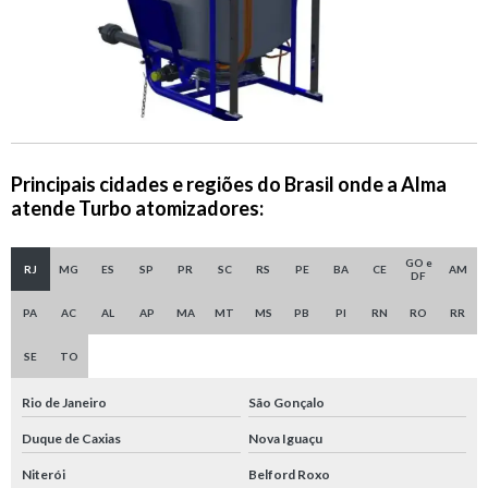
Principais cidades e regiões do Brasil onde a Alma
atende Turbo atomizadores:
GO e
RJ
MG
ES
SP
PR
SC
RS
PE
BA
CE
AM
DF
PA
AC
AL
AP
MA
MT
MS
PB
PI
RN
RO
RR
SE
TO
Rio de Janeiro
São Gonçalo
Duque de Caxias
Nova Iguaçu
Niterói
Belford Roxo