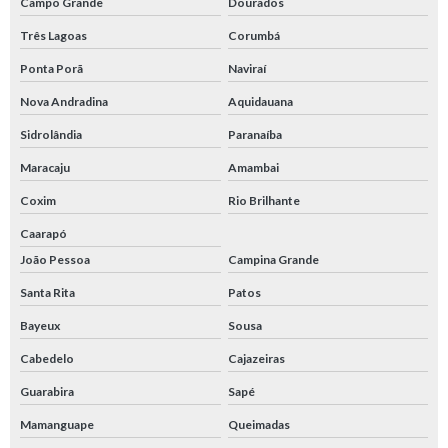
Campo Grande
Dourados
Três Lagoas
Corumbá
Ponta Porã
Naviraí
Nova Andradina
Aquidauana
Sidrolândia
Paranaíba
Maracaju
Amambai
Coxim
Rio Brilhante
Caarapó
João Pessoa
Campina Grande
Santa Rita
Patos
Bayeux
Sousa
Cabedelo
Cajazeiras
Guarabira
Sapé
Mamanguape
Queimadas