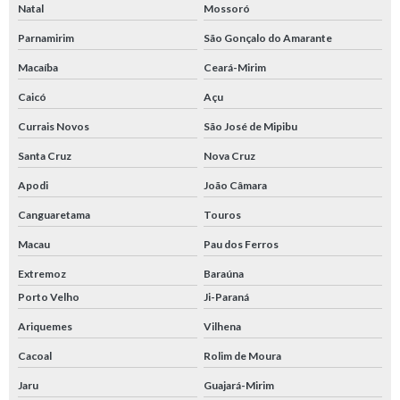
Natal
Mossoró
Parnamirim
São Gonçalo do Amarante
Macaíba
Ceará-Mirim
Caicó
Açu
Currais Novos
São José de Mipibu
Santa Cruz
Nova Cruz
Apodi
João Câmara
Canguaretama
Touros
Macau
Pau dos Ferros
Extremoz
Baraúna
Porto Velho
Ji-Paraná
Ariquemes
Vilhena
Cacoal
Rolim de Moura
Jaru
Guajará-Mirim