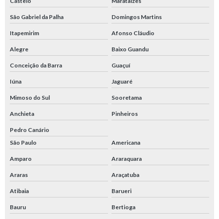
Castelo
Marataízes
São Gabriel da Palha
Domingos Martins
Itapemirim
Afonso Cláudio
Alegre
Baixo Guandu
Conceição da Barra
Guaçuí
Iúna
Jaguaré
Mimoso do Sul
Sooretama
Anchieta
Pinheiros
Pedro Canário
São Paulo
Americana
Amparo
Araraquara
Araras
Araçatuba
Atibaia
Barueri
Bauru
Bertioga