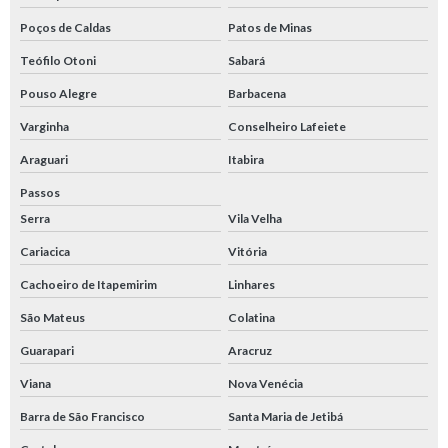
Poços de Caldas
Patos de Minas
Teófilo Otoni
Sabará
Pouso Alegre
Barbacena
Varginha
Conselheiro Lafeiete
Araguari
Itabira
Passos
Serra
Vila Velha
Cariacica
Vitória
Cachoeiro de Itapemirim
Linhares
São Mateus
Colatina
Guarapari
Aracruz
Viana
Nova Venécia
Barra de São Francisco
Santa Maria de Jetibá