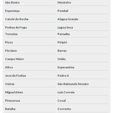
São Bento
Monteiro
Esperança
Pombal
Catolé do Rocha
Alagoa Grande
Pedras de Fogo
Lagoa Seca
Teresina
Parnaíba
Picos
Piripiri
Floriano
Barras
Campo Maior
União
Altos
Esperantina
José de Freitas
Pedro II
Oeiras
São Raimundo Nonato
Miguel Alves
Luís Correia
Piracuruca
Cocal
Batalha
Corrente