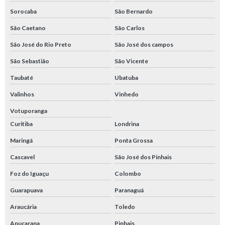
Sorocaba
São Bernardo
São Caetano
São Carlos
São José do Rio Preto
São José dos campos
São Sebastião
São Vicente
Taubaté
Ubatuba
Valinhos
Vinhedo
Votuporanga
Curitiba
Londrina
Maringá
Ponta Grossa
Cascavel
São José dos Pinhais
Foz do Iguaçu
Colombo
Guarapuava
Paranaguá
Araucária
Toledo
Apucarana
Pinhais