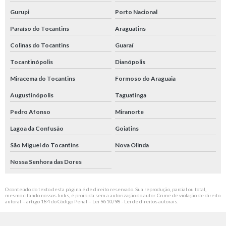
Gurupi
Porto Nacional
Paraíso do Tocantins
Araguatins
Colinas do Tocantins
Guaraí
Tocantinópolis
Dianópolis
Miracema do Tocantins
Formoso do Araguaia
Augustinópolis
Taguatinga
Pedro Afonso
Miranorte
Lagoa da Confusão
Goiatins
São Miguel do Tocantins
Nova Olinda
Nossa Senhora das Dores
O conteúdo do texto desta página é de direito reservado. Sua reprodução, parcial ou total,
mesmo citando nossos links, é proibida sem a autorização do autor. Crime de violação de direito
autoral – artigo 184 do Código Penal –
Lei 9610/98 - Lei de direitos autorais
.