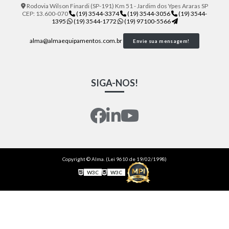
Rodovia Wilson Finardi (SP-191) Km 51 - Jardim dos Ypes Araras SP
CEP: 13.600-070
(19) 3544-3374
(19) 3544-3056
(19) 3544-
1395
(19) 3544-1772
(19) 97100-5566
alma@almaequipamentos.com.br
Envie sua mensagem!
SIGA-NOS!
Copyright © Alma. (Lei 9610 de 19/02/1998)
W3C
W3C