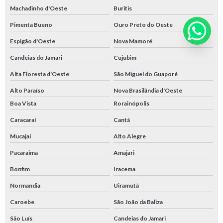
Machadinho d'Oeste
Buritis
Pimenta Bueno
Ouro Preto do Oeste
Espigão d'Oeste
Nova Mamoré
Candeias do Jamari
Cujubim
Alta Floresta d'Oeste
São Miguel do Guaporé
Alto Paraíso
Nova Brasilândia d'Oeste
Boa Vista
Rorainópolis
Caracaraí
Cantá
Mucajaí
Alto Alegre
Pacaraima
Amajari
Bonfim
Iracema
Normandia
Uiramutã
Caroebe
São João da Baliza
São Luís
Candeias do Jamari