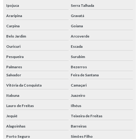
Ipojuca
Serra Talhada
Araripina
Gravatá
Carpina
Goiana
Belo Jardim
Arcoverde
Ouricuri
Escada
Pesqueira
Surubim
Palmares
Bezerros
Salvador
Feira de Santana
Vitória da Conquista
Camaçari
Itabuna
Juazeiro
Lauro de Freitas
Ilhéus
Jequié
Teixeira de Freitas
Alagoinhas
Barreiras
Porto Seguro
Simões Filho