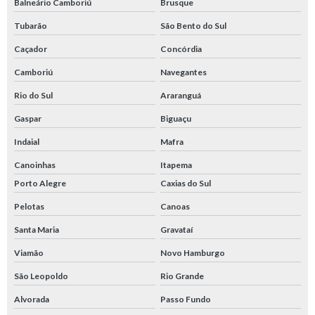
Balneário Camboriú
Brusque
Tubarão
São Bento do Sul
Caçador
Concórdia
Camboriú
Navegantes
Rio do Sul
Araranguá
Gaspar
Biguaçu
Indaial
Mafra
Canoinhas
Itapema
Porto Alegre
Caxias do Sul
Pelotas
Canoas
Santa Maria
Gravataí
Viamão
Novo Hamburgo
São Leopoldo
Rio Grande
Alvorada
Passo Fundo