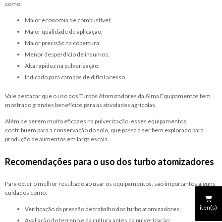
como:
Maior economia de combustível;
Maior qualidade de aplicação;
Maior precisão na cobertura;
Menor desperdício de insumos;
Alta rapidez na pulverização;
Indicado para campos de difícil acesso.
Vale destacar que o uso dos Turbos Atomizadores da Alma Equipamentos tem
mostrado grandes benefícios para as atividades agrícolas.
Além de serem muito eficazes na pulverização, esses equipamentos
contribuem para a conservação do solo, que passa a ser bem explorado para
produção de alimentos em larga escala.
Recomendações para o uso dos
turbo atomizadores
Para obter o melhor resultado ao usar os equipamentos, são importantes alguns
cuidados como:
iten(s)
Verificação da pressão de trabalho dos turbo atomizadores;
Avaliação do terreno e da cultura antes da pulverização;