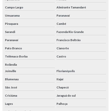
Campo Largo
Almirante Tamandaré
Umuarama
Paranavaí
Piraquara
Cambé
Sarandi
Fazenda Rio Grande
Paranavaí
Francisco Beltrão
Pato Branco
Cianorte
Telêmaco Borba
Castro
Rolândia
Joinville
Florianópolis
Blumenau
Itajaí
São José
Chapecó
Criciúma
Jaraguá do sul
Lages
Palhoça