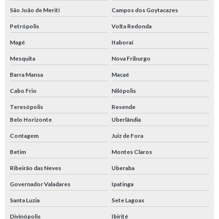
São João de Meriti
Campos dos Goytacazes
Petrópolis
Volta Redonda
Magé
Itaboraí
Mesquita
Nova Friburgo
Barra Mansa
Macaé
Cabo Frio
Nilópolis
Teresópolis
Resende
Belo Horizonte
Uberlândia
Contagem
Juiz de Fora
Betim
Montes Claros
Ribeirão das Neves
Uberaba
Governador Valadares
Ipatinga
Santa Luzia
Sete Lagoas
Divinópolis
Ibirité