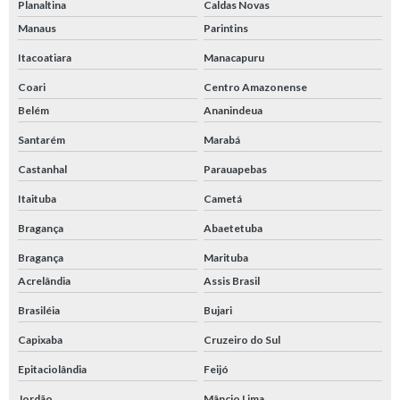
Planaltina
Caldas Novas
Manaus
Parintins
Itacoatiara
Manacapuru
Coari
Centro Amazonense
Belém
Ananindeua
Santarém
Marabá
Castanhal
Parauapebas
Itaituba
Cametá
Bragança
Abaetetuba
Bragança
Marituba
Acrelândia
Assis Brasil
Brasiléia
Bujari
Capixaba
Cruzeiro do Sul
Epitaciolândia
Feijó
Jordão
Mâncio Lima