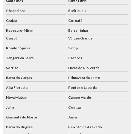
Santa Inês
Santa Luzia
Chapadinha
Buriticupú
Grajaú
Coroatá
Itapecuru-Mirim
Barreirinhas
Cuiabá
Várzea Grande
Rondonópolis
Sinop
Tangará da Serra
Cáceres
Sorriso
Lucas do Rio Verde
Barra do Garças
Primavera do Leste
Alta Floresta
Pontes e Lacerda
Nova Mutum
Campo Verde
Juína
Colniza
Guarantã do Norte
Juara
Barra do Bugres
Peixoto de Azevedo