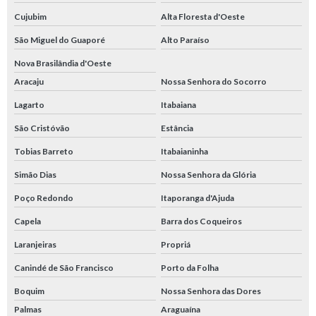
Cujubim
Alta Floresta d'Oeste
São Miguel do Guaporé
Alto Paraíso
Nova Brasilândia d'Oeste
Aracaju
Nossa Senhora do Socorro
Lagarto
Itabaiana
São Cristóvão
Estância
Tobias Barreto
Itabaianinha
Simão Dias
Nossa Senhora da Glória
Poço Redondo
Itaporanga d'Ajuda
Capela
Barra dos Coqueiros
Laranjeiras
Propriá
Canindé de São Francisco
Porto da Folha
Boquim
Nossa Senhora das Dores
Palmas
Araguaína