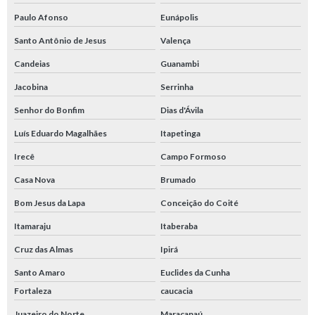
Paulo Afonso
Eunápolis
Santo Antônio de Jesus
Valença
Candeias
Guanambi
Jacobina
Serrinha
Senhor do Bonfim
Dias d'Ávila
Luís Eduardo Magalhães
Itapetinga
Irecê
Campo Formoso
Casa Nova
Brumado
Bom Jesus da Lapa
Conceição do Coité
Itamaraju
Itaberaba
Cruz das Almas
Ipirá
Santo Amaro
Euclides da Cunha
Fortaleza
caucacia
Juazeiro do Norte
Maracanaú