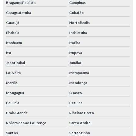
Bragança Paulista
Campinas
Caraguatatuba
Cubatão
Guarujá
Hortolândia
Ilhabela
Indaiatuba
Itanhaém
Itatiba
Itu
Itupeva
Jaboticabal
Jundiaí
Louveira
Marapoama
Marília
Mendonça
Mongaguá
Osasco
Paulínia
Peruíbe
Praia Grande
Ribeirão Preto
Riviera de São Lourenço
Santo André
Santos
Sertãozinho