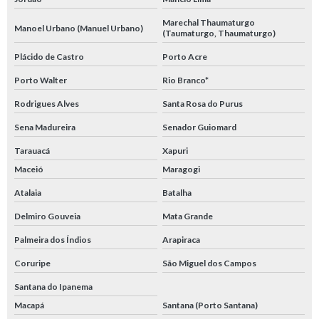
Marechal Thaumaturgo
Manoel Urbano (Manuel Urbano)
(Taumaturgo, Thaumaturgo)
Plácido de Castro
Porto Acre
Porto Walter
Rio Branco*
Rodrigues Alves
Santa Rosa do Purus
Sena Madureira
Senador Guiomard
Tarauacá
Xapuri
Maceió
Maragogi
Atalaia
Batalha
Delmiro Gouveia
Mata Grande
Palmeira dos Índios
Arapiraca
Coruripe
São Miguel dos Campos
Santana do Ipanema
Macapá
Santana (Porto Santana)