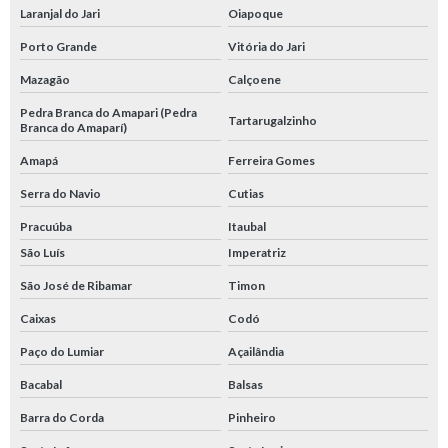
Laranjal do Jari
Oiapoque
Porto Grande
Vitória do Jari
Mazagão
Calçoene
Pedra Branca do Amapari (Pedra
Tartarugalzinho
Branca do Amaparí)
Amapá
Ferreira Gomes
Serra do Navio
Cutias
Pracuúba
Itaubal
São Luís
Imperatriz
São José de Ribamar
Timon
Caixas
Codó
Paço do Lumiar
Açailândia
Bacabal
Balsas
Barra do Corda
Pinheiro