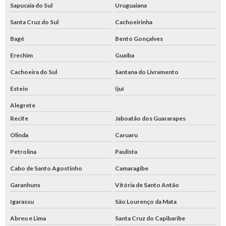
Sapucaia do Sul
Uruguaiana
Santa Cruz do Sul
Cachoeirinha
Bagé
Bento Gonçalves
Erechim
Guaíba
Cachoeira do Sul
Santana do Livramento
Esteio
Ijuí
Alegrete
Recife
Jaboatão dos Guararapes
Olinda
Caruaru
Petrolina
Paulista
Cabo de Santo Agostinho
Camaragibe
Garanhuns
Vitória de Santo Antão
Igarassu
São Lourenço da Mata
Abreu e Lima
Santa Cruz do Capibaribe