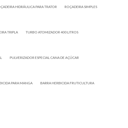
ÇADEIRA HIDRÁULICA PARA TRATOR
ROÇADEIRA SIMPLES
IRA TRIPLA
TURBO ATOMIZADOR 400 LITROS
AL
PULVERIZADOR ESPECIAL CANA DE AÇÚCAR
BICIDA PARA MANGA
BARRA HERBICIDA FRUTICULTURA