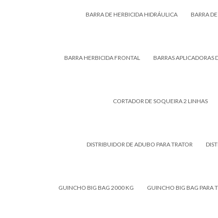
BARRA DE HERBICIDA HIDRÁULICA
BARRA DE
BARRA HERBICIDA FRONTAL
BARRAS APLICADORAS D
CORTADOR DE SOQUEIRA 2 LINHAS
DISTRIBUIDOR DE ADUBO PARA TRATOR
DIS
GUINCHO BIG BAG 2000 KG
GUINCHO BIG BAG PARA 