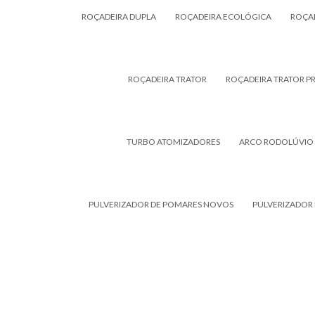
ROÇADEIRA DUPLA
ROÇADEIRA ECOLÓGICA
ROÇAD
ROÇADEIRA TRATOR
ROÇADEIRA TRATOR P
TURBO ATOMIZADORES
ARCO RODOLÚVIO
PULVERIZADOR DE POMARES NOVOS
PULVERIZADOR