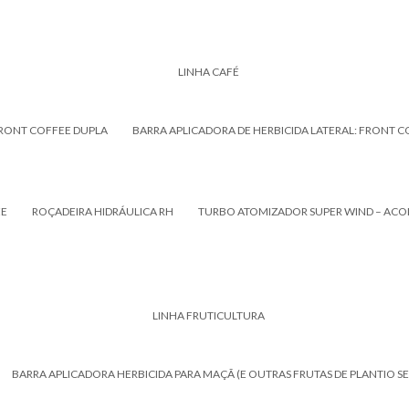
LINHA CAFÉ
FRONT COFFEE DUPLA
BARRA APLICADORA DE HERBICIDA LATERAL: FRONT C
EE
ROÇADEIRA HIDRÁULICA RH
TURBO ATOMIZADOR SUPER WIND – AC
LINHA FRUTICULTURA
BARRA APLICADORA HERBICIDA PARA MAÇÃ (E OUTRAS FRUTAS DE PLANTIO 