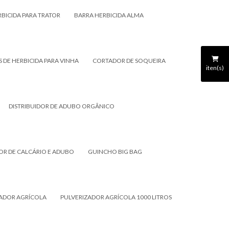
RBICIDA PARA TRATOR
BARRA HERBICIDA ALMA
 DE HERBICIDA PARA VINHA
CORTADOR DE SOQUEIRA
iten(s)
DISTRIBUIDOR DE ADUBO ORGÂNICO
DOR DE CALCÁRIO E ADUBO
GUINCHO BIG BAG
ZADOR AGRÍCOLA
PULVERIZADOR AGRÍCOLA 1000 LITROS