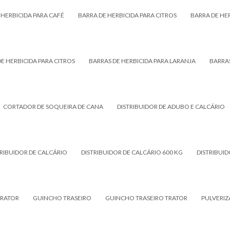
 HERBICIDA PARA CAFÉ
BARRA DE HERBICIDA PARA CITROS
BARRA DE HE
E HERBICIDA PARA CITROS
BARRAS DE HERBICIDA PARA LARANJA
BARRAS
CORTADOR DE SOQUEIRA DE CANA
DISTRIBUIDOR DE ADUBO E CALCÁRIO
TRIBUIDOR DE CALCÁRIO
DISTRIBUIDOR DE CALCÁRIO 600 KG
DISTRIBUI
TRATOR
GUINCHO TRASEIRO
GUINCHO TRASEIRO TRATOR
PULVERI