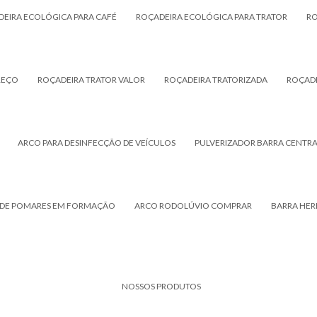
EIRA ECOLÓGICA PARA CAFÉ
ROÇADEIRA ECOLÓGICA PARA TRATOR
RO
REÇO
ROÇADEIRA TRATOR VALOR
ROÇADEIRA TRATORIZADA
ROÇADE
ARCO PARA DESINFECÇÃO DE VEÍCULOS
PULVERIZADOR BARRA CENTR
 DE POMARES EM FORMAÇÃO
ARCO RODOLÚVIO COMPRAR
BARRA HER
NOSSOS PRODUTOS