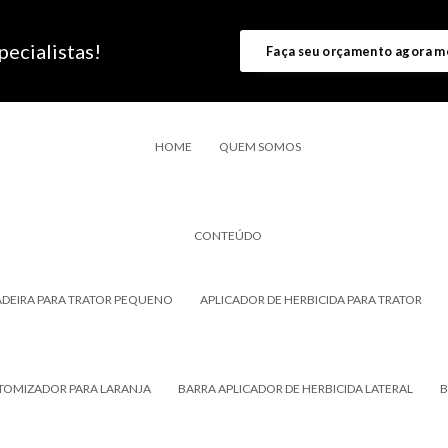
ecialistas!
Faça seu orçamento agora 
HOME
QUEM SOMOS
CONTEÚDO
DEIRA PARA TRATOR PEQUENO
APLICADOR DE HERBICIDA PARA TRATOR
TOMIZADOR PARA LARANJA
BARRA APLICADOR DE HERBICIDA LATERAL
B