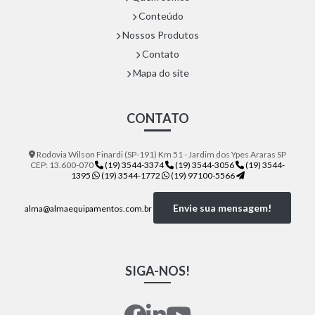
Conteúdo
Nossos Produtos
Contato
Mapa do site
CONTATO
Rodovia Wilson Finardi (SP-191) Km 51 - Jardim dos Ypes Araras SP
CEP: 13.600-070
(19) 3544-3374
(19) 3544-3056
(19) 3544-
1395
(19) 3544-1772
(19) 97100-5566
Envie sua mensagem!
alma@almaequipamentos.com.br
SIGA-NOS!