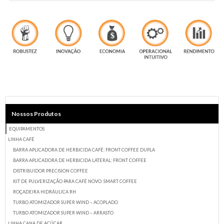
Nossos Produtos
EQUIPAMENTOS
LINHA CAFÉ
BARRA APLICADORA DE HERBICIDA CAFÉ: FRONT COFFEE DUPLA
BARRA APLICADORA DE HERBICIDA LATERAL: FRONT COFFEE
DISTRIBUIDOR PRECISION COFFEE
KIT DE PULVERIZAÇÃO PARA CAFÉ NOVO: SMART COFFEE
ROÇADEIRA HIDRÁULICA RH
TURBO ATOMIZADOR SUPER WIND – ACOPLADO
TURBO ATOMIZADOR SUPER WIND – ARRASTO
LINHA CANA DE AÇÚCAR