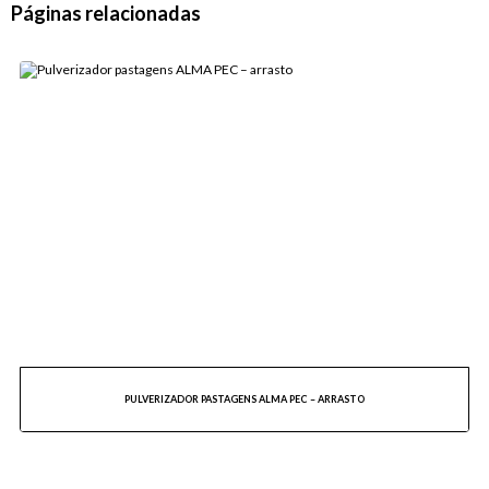
Páginas relacionadas
BARRA APLICADORA HERBICIDA PARA MAÇÃ (E OUTRAS FRUTAS DE PLANTIO SEMELHANTE)
FRONT APPLE
INTERCEPA COMPACTA
KIT PULVERIZAÇÃO DE CACHOS – FRONT GRAPE
LINHA GRÃOS
APLICAÇÃO DE INOCULANTE: PLANTER HIDRÁULICA
APLICADOR DE INOCULANTE: PLANTER ELÉTRICA
PULVERIZADOR DE BARRA BRAVE-H DE ARRASTO
PULVERIZADOR DE BARRA BRAVE-M ACOPLADO BARRA MANUAL
LINHA PECUÁRIA
PULVERIZADOR PASTAGENS ALMA PEC – ACOPLADO
PULVERIZADOR PASTAGENS ALMA PEC – ARRASTO
PONTAS
PONTA ALMA CONE VAZIO
PONTA ALMA INDUÇÃO DE AR
PONTA LEQUE – ALMA BAIXA DERIVA
PULVERIZADOR PASTAGENS ALMA PEC – ARRASTO