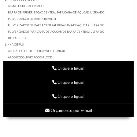
ALMA FÉRTIL – ACOPLADO
BARRA DE PULVERIZAÇÃO CENTRAL PARA CANA-DE-AÇÚCAR: ULTRA 400
PULVERIZADOR DE BARRA BRAVE-H
PULVERIZADOR DE BARRA CENTRAL PARA CANA-DE-AÇÚCAR: ULTRA 300
PULVERIZADOR PARA CANA-DE-AÇÚCAR DE BARRA CENTRAL: ULTRA 100
ULTRA TRUCK
LINHA CITRUS
APLICADOR DE HERBICIDA: WEED JUNIOR
ARCO RODOLUVIO RODO-FLOOD
BARRA APLICADORA DE HERBICIDA: TOP
Clique e ligue!
BARRA DE APLICAÇÃO DE HERBICIDA: TOP DUPLA
DISTRIBUIDOR DE ADUBO PRECISION CITRUS
Clique e ligue!
KIT DE PULVERIZAÇÃO: SMART – JUNIOR
PULVERIZADOR DE POMAR: SMART DUPLO
Clique e ligue!
PULVERIZADOR PA – ACOPLADOS
PULVERIZADOR PA – ARRASTO
PULVERIZADOR PLANTAS NOVAS SMART DUPLO
Orçamento por E-mail
ROÇADEIRA FRONTAL INTERCEPTA 1500
ROÇADEIRA TRIPLA ECOLÓGICA REAL – FLEX
LINHA FRUTICULTURA
BARRA APLICADORA DE HERBICIDA FRONT FRUTAS